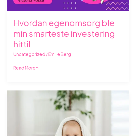
Hvordan egenomsorg ble
min smarteste investering
hittil
Uncategorized
/
Emilie Berg
Read More »
Beste
hudpleieprodukter
for
barn
om
vinteren