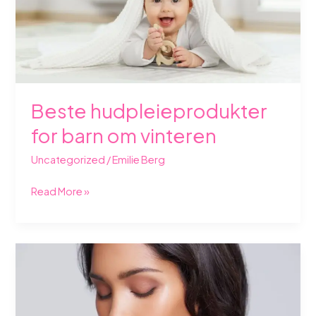
Beste hudpleieprodukter
for barn om vinteren
Uncategorized
/
Emilie Berg
Read More »
Beste
snegleslimprodukter
for
huden