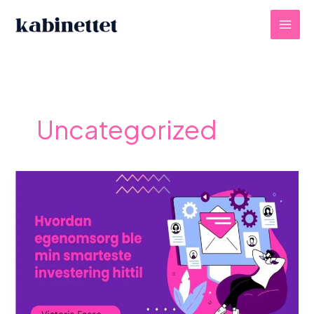
Skip
to
content
Uncategorized
Hvordan
egenomsorg
ble
min
smarteste
investering
hittil