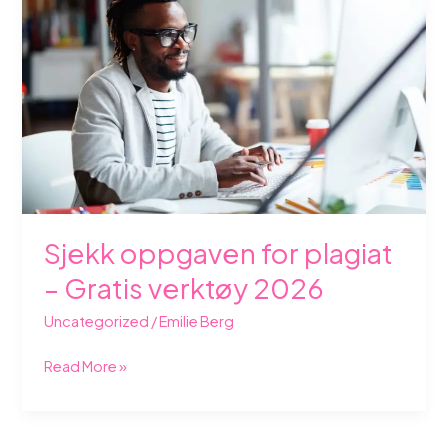
for
plagiat
–
Gratis
verktøy
2026
Sjekk oppgaven for plagiat
– Gratis verktøy 2026
Uncategorized
/
Emilie Berg
Read More »