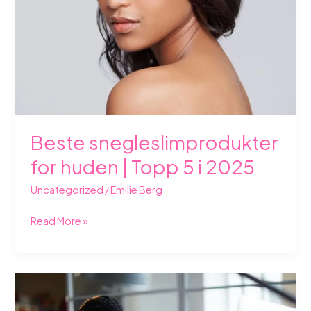
|
Topp
5
i
2025
Beste snegleslimprodukter
for huden | Topp 5 i 2025
Uncategorized
/
Emilie Berg
Read More »
Sjekk
oppgaven