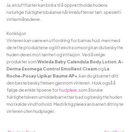
Ja, en luftfukter kan bidra til å opprettholde hudens
naturlige fuktighetsbalanse når inneluften er tørr, spesielt i
vintermånedene.
Konklujon
Vinteren kan være en utfordring for barnas hud, men med
de rette produktene og litt ekstra omsorg kan du beskytte
huden deres mot tørrhet og irritasjon. Ved å velge
produkter som
Weleda Baby Calendula Body Lotion
,
A-
Derma Exomega Control Emollient Cream
og
La
Roche-Posay Lipikar Baume AP+
, kan du gi barnet ditt
den beste beskyttelsen gjennom vinteren. Husk også å
følge de enkle tipsene for
hudpleie
, som å bruke
fuktighetskrem umiddelbart etter bad og beskytte huden
mot kalde vindforhold. Med riktig pleie kan barnet ditt nyte
vinteren uten hudplager.