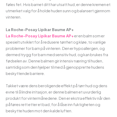
føles fet. Hvis barnet ditt har utsatt hud, er denne kremen et
utmerket valg for å holde huden sunn og balansert gjennom
vinteren.
La Roche-Posay Lipikar Baume AP+
La Roche-Posay Lipikar Baume AP+
er en balm som er
spesielt utviklet for å redusere tørrhet og kløe, to vanlige
problemer for barn på vinteren. Den er hypoallergen, og
dermed trygg for barn med sensitiv hud, og kan brukes fra
fødselen av. Denne balmen gir intensiv næring til huden,
samtidig som den hjelper til med å gjenopprette hudens
beskyttende barriere.
Takket være dens beroligende effekt på tørr hud og dens
evne til å lindre irritasjon, er denne balmen et uvurderlig
produkt for vintermånedene. Den er ekstra effektiv når den
påføres rett etter et bad, for å låse inn fuktigheten og
beskytte huden mot den kalde luften.