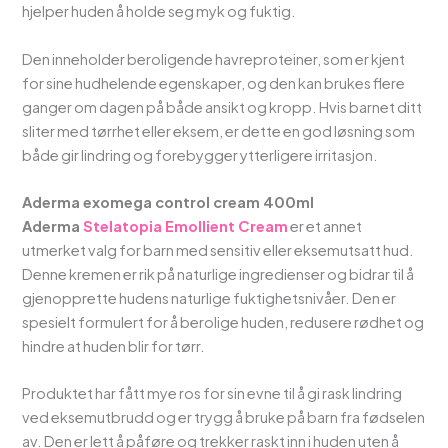
hjelper huden å holde seg myk og fuktig.
Den inneholder beroligende havreproteiner, som er kjent
for sine hudhelende egenskaper, og den kan brukes flere
ganger om dagen på både ansikt og kropp. Hvis barnet ditt
sliter med tørrhet eller eksem, er dette en god løsning som
både gir lindring og forebygger ytterligere irritasjon.
Aderma exomega control cream 400ml
Aderma
Stelatopia Emollient Cream
er et annet
utmerket valg for barn med sensitiv eller eksemutsatt hud.
Denne kremen er rik på naturlige ingredienser og bidrar til å
gjenopprette hudens naturlige fuktighetsnivåer. Den er
spesielt formulert for å berolige huden, redusere rødhet og
hindre at huden blir for tørr.
Produktet har fått mye ros for sin evne til å gi rask lindring
ved eksemutbrudd og er trygg å bruke på barn fra fødselen
av. Den er lett å påføre og trekker raskt inn i huden uten å