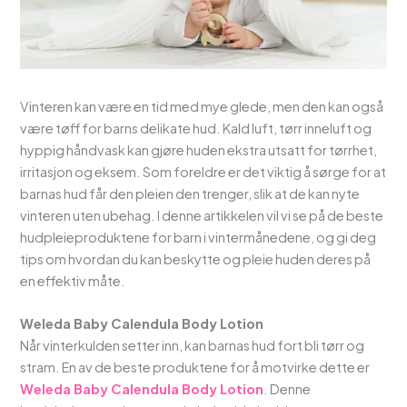
Vinteren kan være en tid med mye glede, men den kan også
være tøff for barns delikate hud. Kald luft, tørr inneluft og
hyppig håndvask kan gjøre huden ekstra utsatt for tørrhet,
irritasjon og eksem. Som foreldre er det viktig å sørge for at
barnas hud får den pleien den trenger, slik at de kan nyte
vinteren uten ubehag. I denne artikkelen vil vi se på de beste
hudpleieproduktene for barn i vintermånedene, og gi deg
tips om hvordan du kan beskytte og pleie huden deres på
en effektiv måte.
Weleda Baby Calendula Body Lotion
Når vinterkulden setter inn, kan barnas hud fort bli tørr og
stram. En av de beste produktene for å motvirke dette er
Weleda Baby Calendula Body Lotion
. Denne