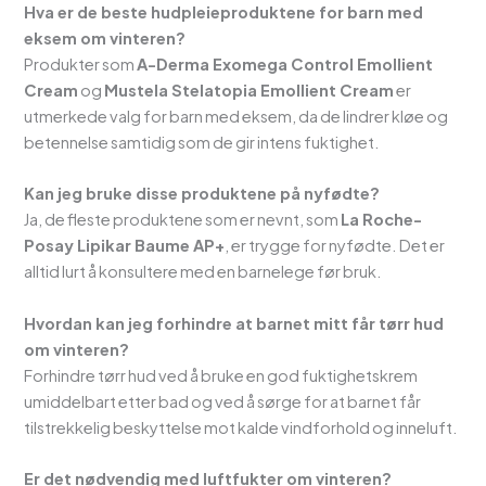
Hva er de beste hudpleieproduktene for barn med
eksem om vinteren?
Produkter som
A-Derma Exomega Control Emollient
Cream
og
Mustela Stelatopia Emollient Cream
er
utmerkede valg for barn med eksem, da de lindrer kløe og
betennelse samtidig som de gir intens fuktighet.
Kan jeg bruke disse produktene på nyfødte?
Ja, de fleste produktene som er nevnt, som
La Roche-
Posay Lipikar Baume AP+
, er trygge for nyfødte. Det er
alltid lurt å konsultere med en barnelege før bruk.
Hvordan kan jeg forhindre at barnet mitt får tørr hud
om vinteren?
Forhindre tørr hud ved å bruke en god fuktighetskrem
umiddelbart etter bad og ved å sørge for at barnet får
tilstrekkelig beskyttelse mot kalde vindforhold og inneluft.
Er det nødvendig med luftfukter om vinteren?