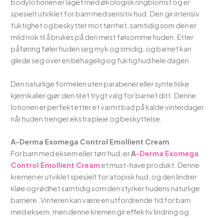
bodylotionen er laget med økologisk ringblomst og er
spesielt utviklet for barn med sensitiv hud. Den gir intensiv
fuktighet og beskytter mot tørrhet, samtidig som den er
mild nok til å brukes på den mest følsomme huden. Etter
påføring føler huden seg myk og smidig, og barnet kan
glede seg over en behagelig og fuktig hud hele dagen.
Den naturlige formelen uten parabener eller syntetiske
kjemikalier gjør den til et trygt valg for barnet ditt. Denne
lotionen er perfekt etter et varmt bad på kalde vinterdager
når huden trenger ekstra pleie og beskyttelse.
A-Derma Exomega Control Emollient Cream
For barn med eksem eller tørr hud, er
A
-Derma Exomega
Control Emollient Cream
et must-have produkt. Denne
kremen er utviklet spesielt for atopisk hud, og den lindrer
kløe og rødhet samtidig som den styrker hudens naturlige
barriere. Vinteren kan være en utfordrende tid for barn
med eksem, men denne kremen gir effektiv lindring og