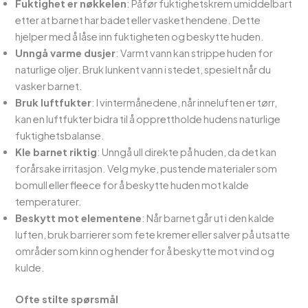
Fuktighet er nøkkelen
: Påfør fuktighetskrem umiddelbart
etter at barnet har badet eller vasket hendene. Dette
hjelper med å låse inn fuktigheten og beskytte huden.
Unngå varme dusjer
: Varmt vann kan strippe huden for
naturlige oljer. Bruk lunkent vann i stedet, spesielt når du
vasker barnet.
Bruk luftfukter
: I vintermånedene, når inneluften er tørr,
kan en luftfukter bidra til å opprettholde hudens naturlige
fuktighetsbalanse.
Kle barnet riktig
: Unngå ull direkte på huden, da det kan
forårsake irritasjon. Velg myke, pustende materialer som
bomull eller fleece for å beskytte huden mot kalde
temperaturer.
Beskytt mot elementene
: Når barnet går ut i den kalde
luften, bruk barrierer som fete kremer eller salver på utsatte
områder som kinn og hender for å beskytte mot vind og
kulde.
Ofte stilte spørsmål