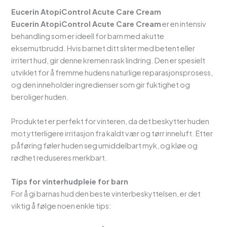
Eucerin AtopiControl Acute Care Cream
Eucerin AtopiControl Acute Care Cream
er en intensiv
behandling som er ideell for barn med akutte
eksemutbrudd. Hvis barnet ditt sliter med betent eller
irritert hud, gir denne kremen rask lindring. Den er spesielt
utviklet for å fremme hudens naturlige reparasjonsprosess,
og den inneholder ingredienser som gir fuktighet og
beroliger huden.
Produktet er perfekt for vinteren, da det beskytter huden
mot ytterligere irritasjon fra kaldt vær og tørr inneluft. Etter
påføring føler huden seg umiddelbart myk, og kløe og
rødhet reduseres merkbart.
Tips for vinterhudpleie for barn
For å gi barnas hud den beste vinterbeskyttelsen, er det
viktig å følge noen enkle tips: