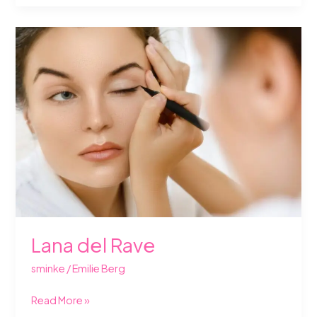
Lana
del
Rave
Lana del Rave
sminke
/
Emilie Berg
Read More »