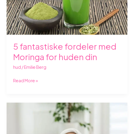
huden
din
5 fantastiske fordeler med
Moringa for huden din
hud
/
Emilie Berg
Read More »
Beste
hudpleieprodukter
for
barn