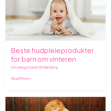
om
vinteren
Beste hudpleieprodukter
for barn om vinteren
Uncategorized
/
Emilie Berg
Read More »
Maya
Vik,