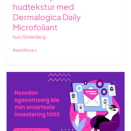
hudtekstur med
Dermalogica Daily
Microfoliant
hud
/
Emilie Berg
Read More »
Hvordan
egenomsorg
ble
min
smarteste
investering
hittil